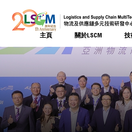
主頁
關於LSCM
技
跳到內容（按回車鍵）
熱門
熱門
熱門
熱門
熱門
機構簡
服務
合作計
活動
會籍及
願景及
LSCM 
可獲授
研發重
登記會
獎項
獎項
獎項
獎項
獎項
服務範
業界活
LSCM 動向
LSCM 動向
LSCM 動向
LSCM 動向
LSCM 動向
應用於
資助計
會員列
組織架
獎項
資助計
重點項
會員登
組織架
新聞中
稅務優
董事局
申請
研究顧
媒體報
評審
新聞稿
招標通
徵求研
資訊中