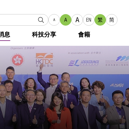
A
A
EN
繁
简
A
消息
科技分享
會籍