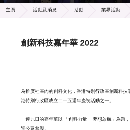
活動及消息
供應商
項目資
主頁
活動及消息
活動
業界活動
多媒體
出版刊
就業機
項目夥
聯絡我
創新科技嘉年華 2022
為推廣社區內的創科文化，香港特別行政區創新科技署主
港特別行政區成立二十五週年慶祝活動之一。
一連九日的嘉年華以 「創科力量 夢想啟航」為題
迎公眾參與。