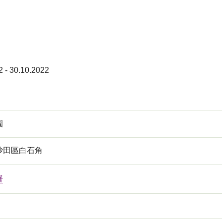
2 - 30.10.2022
園
沙田區白石角
署