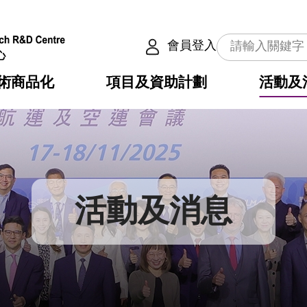
會員登入
術商品化
項目及資助計劃
活動及
介
劃
服務
使命
動向
權之技術
點
籍
疇
動
公共服務之創新技術
劃
表
構
活動及消息
劃
目
入
構
心
惠
問
導
告
發項目計劃書
心