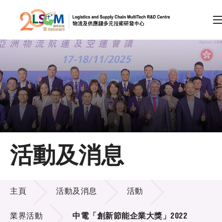
A
A
EN
繁
简
A
跳到內容（按回車鍵）
會員登入
主頁
活動及消息
關於LSCM
活動及消息
技術商品化
主頁
活動及消息
活動
項目及資助計劃
業界活動
中電「創新節能企業大獎」2022