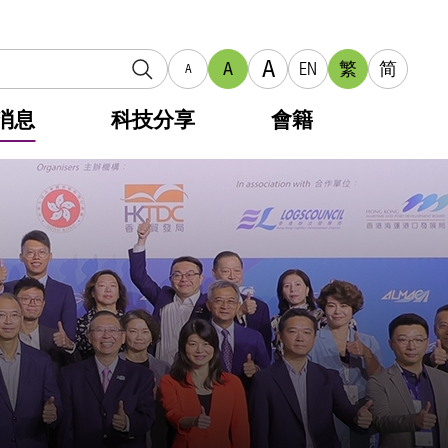
A
A
EN
繁
简
A
消息
科技分享
會籍