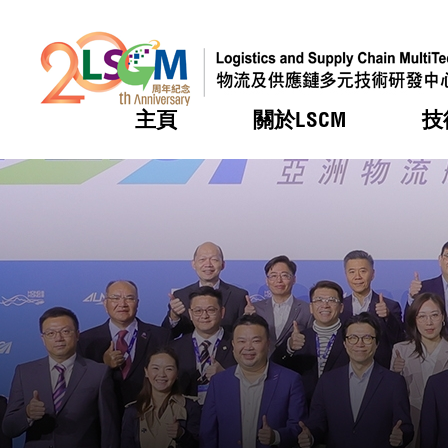
主頁
關於LSCM
技
跳到內容（按回車鍵）
熱門
熱門
熱門
熱門
熱門
機構簡
服務
合作計
活動
會籍及
願景及
LSCM 
可獲授
研發重
登記會
獎項
獎項
獎項
獎項
獎項
服務範
業界活
LSCM 動向
LSCM 動向
LSCM 動向
LSCM 動向
LSCM 動向
應用於
資助計
會員列
組織架
獎項
資助計
重點項
會員登
組織架
新聞中
稅務優
董事局
申請
研究顧
媒體報
評審
新聞稿
招標通
徵求研
資訊中