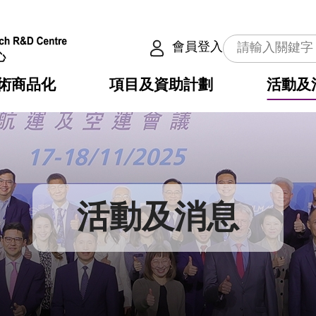
會員登入
術商品化
項目及資助計劃
活動及
介
劃
服務
使命
動向
權之技術
點
籍
疇
動
公共服務之創新技術
劃
表
構
活動及消息
劃
目
入
構
心
惠
問
導
告
發項目計劃書
心