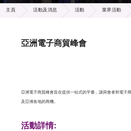
活動及消息
供應商
項目資
主頁
活動及消息
活動
業界活動
多媒體
出版刊
就業機
項目夥
聯絡我
亞洲電子商貿峰會
亞洲電子商貿峰會旨在提供一站式的平臺，讓與會者和電子
及亞洲各地的商機。
活動詳情: