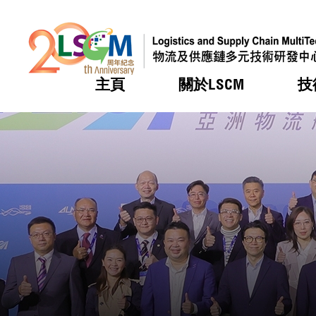
主頁
關於LSCM
技
跳到內容（按回車鍵）
熱門
熱門
熱門
熱門
熱門
機構簡
服務
合作計
活動
會籍及
願景及
LSCM 
可獲授
研發重
登記會
獎項
獎項
獎項
獎項
獎項
服務範
業界活
LSCM 動向
LSCM 動向
LSCM 動向
LSCM 動向
LSCM 動向
應用於
資助計
會員列
組織架
獎項
資助計
重點項
會員登
組織架
新聞中
稅務優
董事局
申請
研究顧
媒體報
評審
新聞稿
招標通
徵求研
資訊中