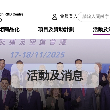
會員登入
術商品化
項目及資助計劃
活動及
介
劃
服務
使命
動向
權之技術
點
籍
疇
動
公共服務之創新技術
劃
表
構
活動及消息
劃
目
入
構
心
惠
問
導
告
發項目計劃書
心