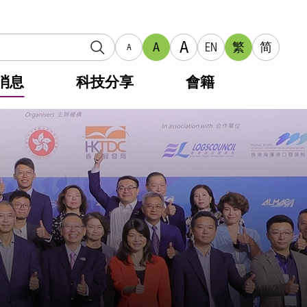
A
A
EN
繁
简
A
消息
科技分享
會籍