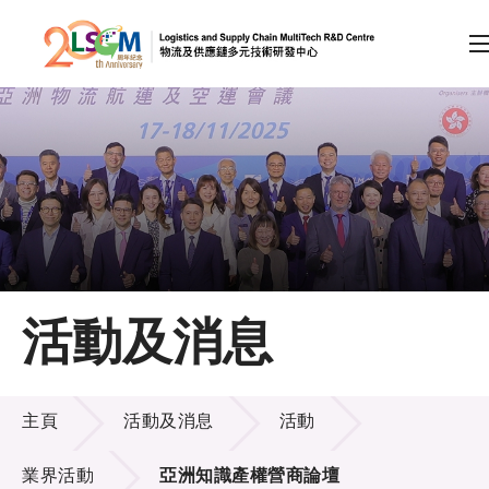
A
A
EN
繁
简
A
跳到內容（按回車鍵）
會員登入
主頁
活動及消息
關於LSCM
活動及消息
技術商品化
主頁
活動及消息
活動
項目及資助計劃
業界活動
亞洲知識產權營商論壇