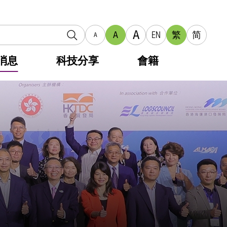
A
A
EN
繁
简
A
消息
科技分享
會籍