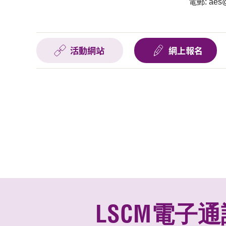
電郵:
aes@
活動網站
網上報名
LSCM電子通