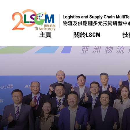
主頁
關於LSCM
技
跳到內容（按回車鍵）
熱門
熱門
熱門
熱門
熱門
機構簡
服務
合作計
活動
會籍及
願景及
LSCM 
可獲授
研發重
登記會
獎項
獎項
獎項
獎項
獎項
服務範
業界活
LSCM 動向
LSCM 動向
LSCM 動向
LSCM 動向
LSCM 動向
應用於
資助計
會員列
組織架
獎項
資助計
重點項
會員登
組織架
新聞中
稅務優
董事局
申請
研究顧
媒體報
評審
新聞稿
招標通
徵求研
資訊中