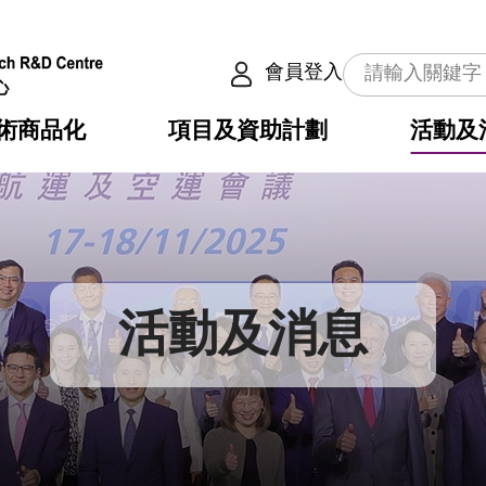
會員登入
術商品化
項目及資助計劃
活動及
介
劃
服務
使命
動向
權之技術
點
籍
疇
動
公共服務之創新技術
劃
表
構
活動及消息
劃
目
入
構
心
惠
問
導
告
發項目計劃書
心