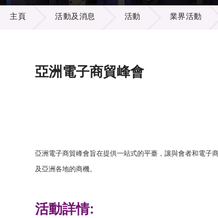
活動及消息
供應商
項目資
主頁
活動及消息
活動
業界活動
多媒體
出版刊
就業機
項目夥
聯絡我
亞洲電子商貿峰會
亞洲電子商貿峰會旨在提供一站式的平臺，讓與會者和電子
及亞洲各地的商機。
活動詳情: