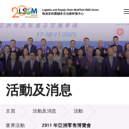
A
A
EN
繁
简
A
跳到內容（按回車鍵）
會員登入
主頁
活動及消息
關於LSCM
活動及消息
技術商品化
主頁
活動及消息
活動
項目及資助計劃
業界活動
2011 年亞洲零售博覽會