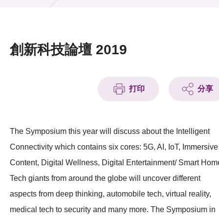
活動及消息
活動
創新科技論壇 2019
獎項
新聞中心
打印
分享
資訊中心
科技分享
The Symposium this year will discuss about the Intelligent
Connectivity which contains six cores: 5G, AI, IoT, Immersive
會籍
Content, Digital Wellness, Digital Entertainment/ Smart Hom
Tech giants from around the globe will uncover different
aspects from deep thinking, automobile tech, virtual reality,
medical tech to security and many more. The Symposium in