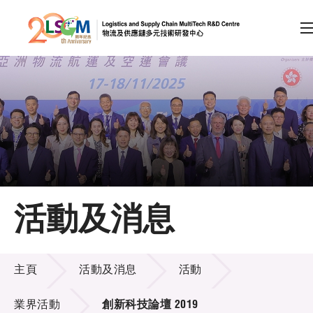
A
A
EN
繁
简
A
跳到內容（按回車鍵）
會員登入
主頁
活動及消息
關於LSCM
活動及消息
技術商品化
主頁
活動及消息
活動
項目及資助計劃
業界活動
創新科技論壇 2019