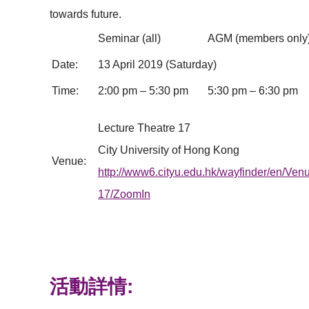
towards future.
Seminar (all)
AGM (members only
Date:
13 April 2019 (Saturday)
Time:
2:00 pm – 5:30 pm
5:30 pm – 6:30 pm
Lecture Theatre 17
City University of Hong Kong
Venue:
http://www6.cityu.edu.hk/wayfinder/en/Ven
17/ZoomIn
活動詳情: