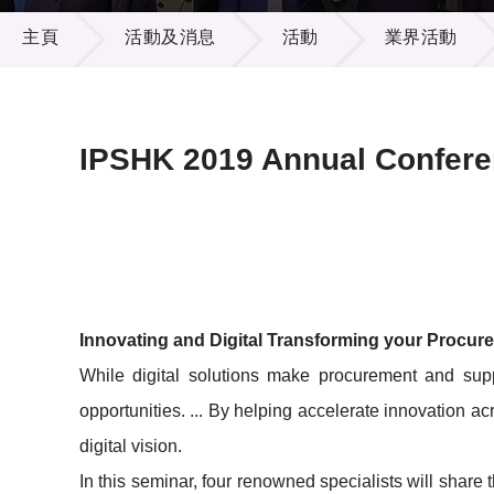
活動及消息
供應商
項目資
主頁
活動及消息
活動
業界活動
多媒體
出版刊
就業機
項目夥
聯絡我
IPSHK 2019 Annual Confer
Innovating and Digital Transforming your Procur
While digital solutions make procurement and suppl
opportunities. ... By helping accelerate innovation 
digital vision.
In this seminar, four renowned specialists will shar