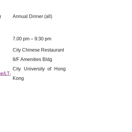
)
Annual Dinner (all)
7.00 pm – 9:30 pm
City Chinese Restaurant
8/F Amenities Bldg
City University of Hong
ue/LT-
Kong