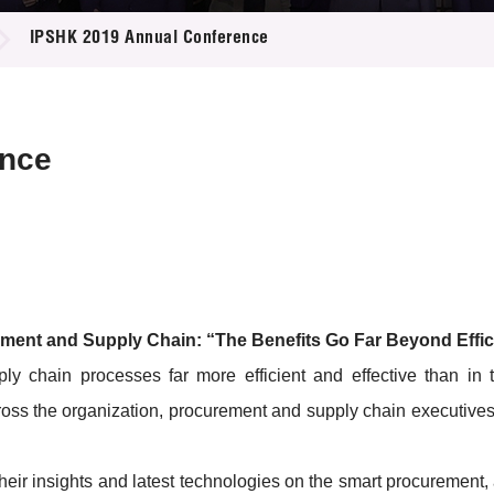
登記
料庫
IPSHK 2019 Annual Conference
物
會
伴
們
ence
ement and Supply Chain: “The Benefits Go Far Beyond Effi
y chain processes far more efficient and effective than in 
across the organization, procurement and supply chain executives
e their insights and latest technologies on the smart procuremen