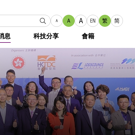
A
A
EN
繁
简
A
消息
科技分享
會籍