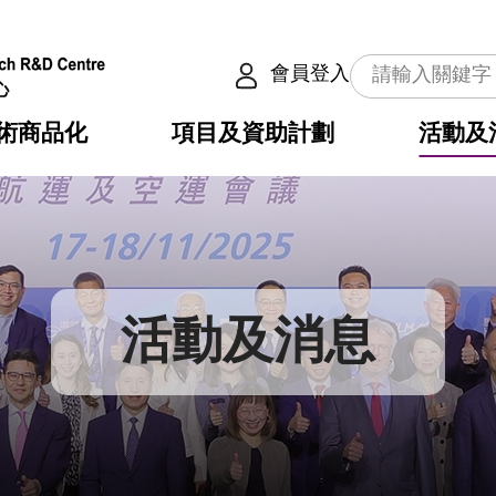
會員登入
術商品化
項目及資助計劃
活動及
介
劃
服務
使命
動向
權之技術
點
籍
疇
動
公共服務之創新技術
劃
表
構
活動及消息
劃
目
入
構
心
惠
問
導
告
發項目計劃書
心