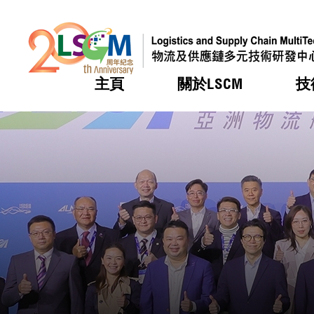
主頁
關於LSCM
技
跳到內容（按回車鍵）
熱門
熱門
熱門
熱門
熱門
機構簡
服務
合作計
活動
會籍及
願景及
LSCM 
可獲授
研發重
登記會
獎項
獎項
獎項
獎項
獎項
服務範
業界活
LSCM 動向
LSCM 動向
LSCM 動向
LSCM 動向
LSCM 動向
應用於
資助計
會員列
組織架
獎項
資助計
重點項
會員登
組織架
新聞中
稅務優
董事局
申請
研究顧
媒體報
評審
新聞稿
招標通
徵求研
資訊中