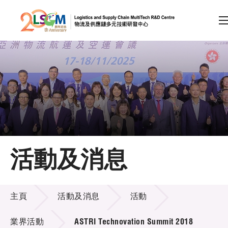
A
A
EN
繁
简
A
跳到內容（按回車鍵）
會員登入
主頁
活動及消息
關於LSCM
活動及消息
技術商品化
主頁
活動及消息
活動
項目及資助計劃
業界活動
ASTRI Technovation Summit 2018