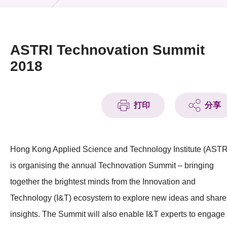
活動及消息
活動
ASTRI Technovation Summit
獎項
2018
新聞中心
打印
分享
資訊中心
科技分享
Hong Kong Applied Science and Technology Institute (ASTR
會籍
is organising the annual Technovation Summit – bringing
together the brightest minds from the Innovation and
Technology (I&T) ecosystem to explore new ideas and share
insights. The Summit will also enable I&T experts to engage