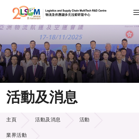
A
A
EN
繁
简
A
跳到內容（按回車鍵）
會員登入
主頁
活動及消息
關於LSCM
活動及消息
技術商品化
主頁
活動及消息
活動
項目及資助計劃
業界活動