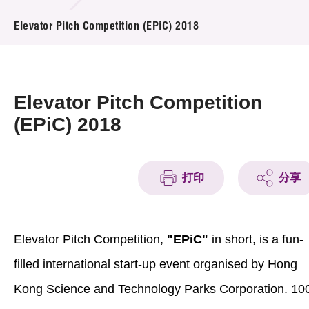
活動及消息
Elevator Pitch Competition (EPiC) 2018
活動
獎項
Elevator Pitch Competition
新聞中心
(EPiC) 2018
資訊中心
打印
分享
科技分享
會籍
Elevator Pitch Competition,
"EPiC"
in short, is a fun-
filled international start-up event organised by Hong
Kong Science and Technology Parks Corporation. 10