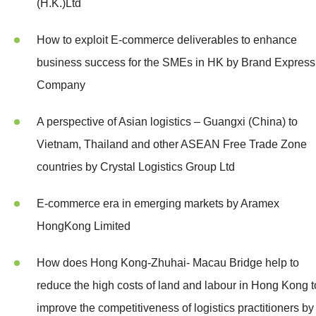
(H.K.)Ltd
How to exploit E-commerce deliverables to enhance
business success for the SMEs in HK by Brand Express
Company
A perspective of Asian logistics – Guangxi (China) to
Vietnam, Thailand and other ASEAN Free Trade Zone
countries by Crystal Logistics Group Ltd
E-commerce era in emerging markets by Aramex
HongKong Limited
How does Hong Kong-Zhuhai- Macau Bridge help to
reduce the high costs of land and labour in Hong Kong t
improve the competitiveness of logistics practitioners by