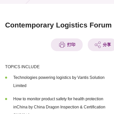
活動及消息
活動
Contemporary Logistics Forum
獎項
新聞中心
打印
分享
資訊中心
TOPICS INCLUDE
科技分享
Technologies powering logistics by Vantis Solution
會籍
Limited
How to monitor product safety for health protection
inChina by China Dragon Inspection & Certification