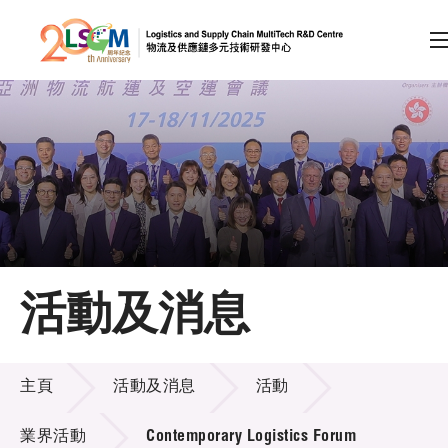
A
A
EN
繁
简
A
跳到內容（按回車鍵）
會員登入
主頁
活動及消息
關於LSCM
活動及消息
技術商品化
主頁
活動及消息
活動
項目及資助計劃
業界活動
Contemporary Logistics Forum