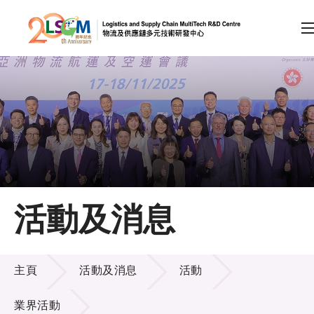
A
A
EN
繁
简
A
跳到內容（按回車鍵）
會員登入
主頁
活動及消息
關於LSCM
活動及消息
技術商品化
主頁
活動及消息
活動
項目及資助計劃
業界活動