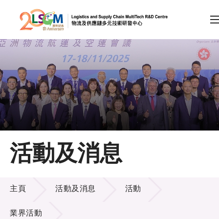
A
A
EN
繁
简
A
跳到內容（按回車鍵）
會員登入
主頁
活動及消息
關於LSCM
活動及消息
技術商品化
主頁
活動及消息
活動
項目及資助計劃
業界活動