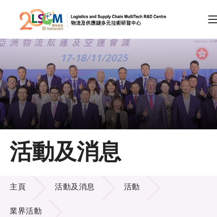
A
A
EN
繁
简
A
跳到內容（按回車鍵）
會員登入
主頁
活動及消息
關於LSCM
活動及消息
技術商品化
主頁
活動及消息
活動
項目及資助計劃
業界活動