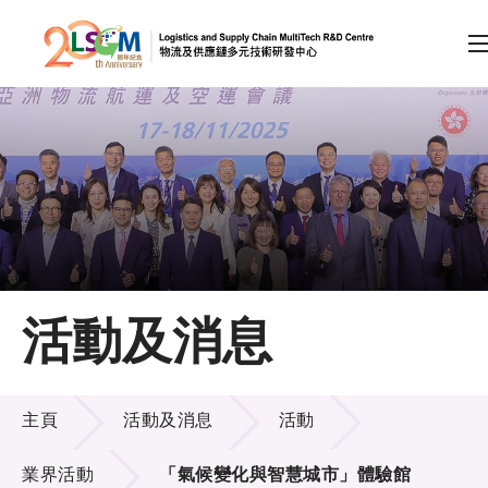
A
A
EN
繁
简
A
跳到內容（按回車鍵）
會員登入
主頁
活動及消息
關於LSCM
活動及消息
技術商品化
主頁
活動及消息
活動
項目及資助計劃
業界活動
「氣候變化與智慧城市」體驗館