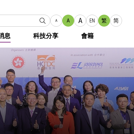
A
A
EN
繁
简
A
消息
科技分享
會籍