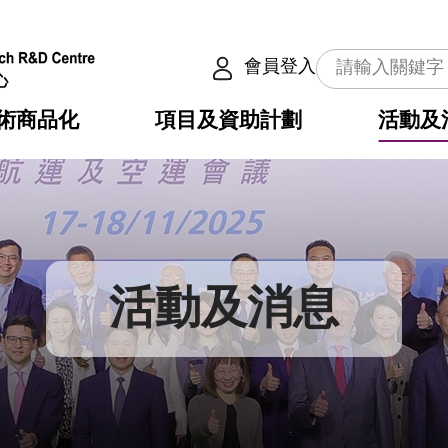
會員登入
術商品化
項目及資助計劃
活動及
介
劃
服務
使命
動向
權之技術
點
籍
疇
動
公共服務之創新技術
劃
表
構
活動及消息
劃
目
入
構
心
惠
問
導
告
發項目計劃書
心