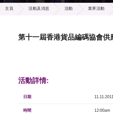
活動及消息
供應商
項目資
主頁
活動及消息
活動
業界活動
多媒體
出版刊
就業機
項目夥
聯絡我
第十一屆香港貨品編碼協會供應鏈管
活動詳情:
日期
11.11.201
時間
12:00am