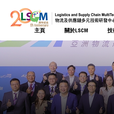
主頁
關於LSCM
技
跳到內容（按回車鍵）
熱門
熱門
熱門
熱門
熱門
機構簡
服務
合作計
活動
會籍及
願景及
LSCM 
可獲授
研發重
登記會
獎項
獎項
獎項
獎項
獎項
服務範
業界活
LSCM 動向
LSCM 動向
LSCM 動向
LSCM 動向
LSCM 動向
應用於
資助計
會員列
組織架
獎項
資助計
重點項
會員登
組織架
新聞中
稅務優
董事局
申請
研究顧
媒體報
評審
新聞稿
招標通
徵求研
資訊中