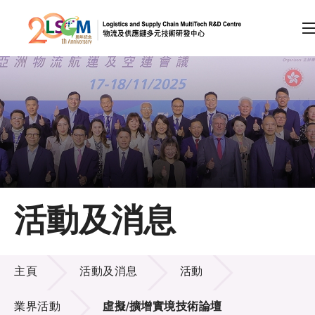
A
A
EN
繁
简
A
跳到內容（按回車鍵）
會員登入
主頁
活動及消息
關於LSCM
活動及消息
技術商品化
主頁
活動及消息
活動
項目及資助計劃
業界活動
虛擬/擴增實境技術論壇