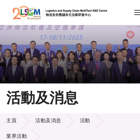
A
A
EN
繁
简
A
跳到內容（按回車鍵）
會員登入
主頁
活動及消息
關於LSCM
活動及消息
技術商品化
主頁
活動及消息
活動
項目及資助計劃
業界活動