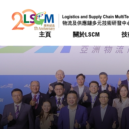
主頁
關於LSCM
技
跳到內容（按回車鍵）
熱門
熱門
熱門
熱門
熱門
機構簡
服務
合作計
活動
會籍及
願景及
LSCM 
可獲授
研發重
登記會
獎項
獎項
獎項
獎項
獎項
服務範
業界活
LSCM 動向
LSCM 動向
LSCM 動向
LSCM 動向
LSCM 動向
應用於
資助計
會員列
組織架
獎項
資助計
重點項
會員登
組織架
新聞中
稅務優
董事局
申請
研究顧
媒體報
評審
新聞稿
招標通
徵求研
資訊中