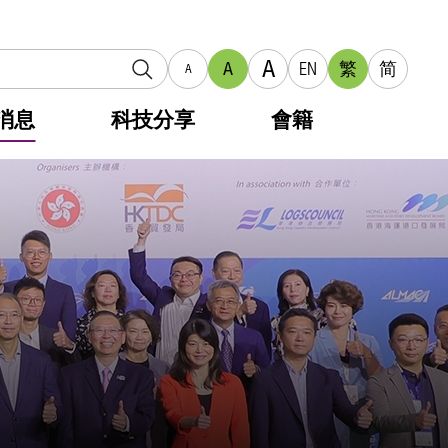
A
A
EN
繁
简
A
消息
科技分享
會籍