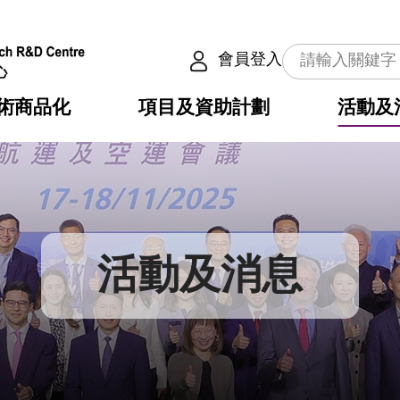
會員登入
術商品化
項目及資助計劃
活動及
介
劃
服務
使命
動向
權之技術
點
籍
疇
動
公共服務之創新技術
劃
表
構
活動及消息
劃
目
入
構
心
惠
問
導
告
發項目計劃書
心