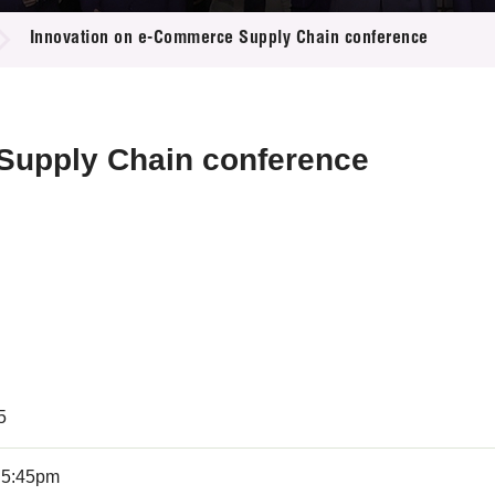
登記
料庫
Innovation on e-Commerce Supply Chain conference
物
會
伴
們
Supply Chain conference
5
 5:45pm