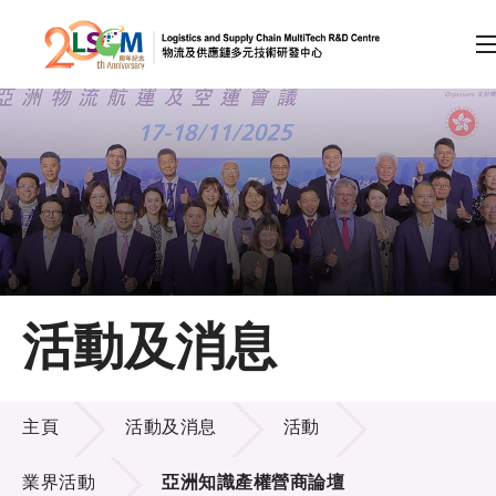
A
A
EN
繁
简
A
跳到內容（按回車鍵）
會員登入
主頁
活動及消息
關於LSCM
活動及消息
技術商品化
主頁
活動及消息
活動
項目及資助計劃
業界活動
亞洲知識產權營商論壇