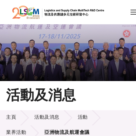
A
A
EN
繁
简
A
跳到內容（按回車鍵）
會員登入
主頁
活動及消息
關於LSCM
活動及消息
技術商品化
主頁
活動及消息
活動
項目及資助計劃
業界活動
亞洲物流及航運會議