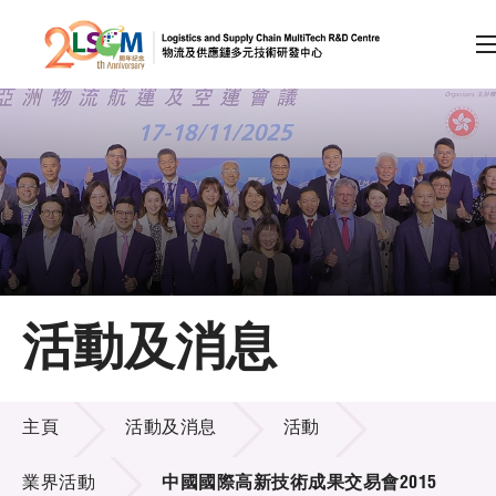
A
A
EN
繁
简
A
跳到內容（按回車鍵）
會員登入
主頁
活動及消息
關於LSCM
活動及消息
技術商品化
主頁
活動及消息
活動
項目及資助計劃
業界活動
中國國際高新技術成果交易會2015