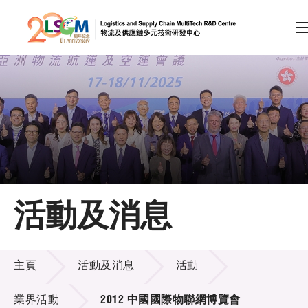
A
A
EN
繁
简
A
跳到內容（按回車鍵）
會員登入
主頁
活動及消息
關於LSCM
活動及消息
技術商品化
主頁
活動及消息
活動
項目及資助計劃
業界活動
2012 中國國際物聯網博覽會