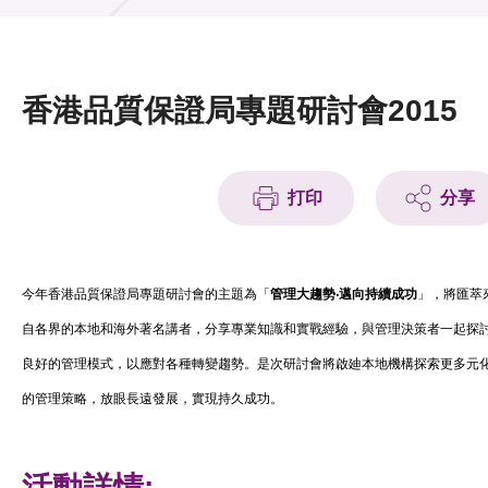
活動及消息
活動
香港品質保證局專題研討會2015
獎項
新聞中心
打印
分享
資訊中心
科技分享
‧
邁向持續成功
今年
香港品質保證局專題研討會的主題為「
管理大趨勢
」，將匯萃
自各界的本地和海外著名講者，分享專業知識和實戰經驗，與管理決策者一起探
會籍
良好的管理模式，以應對各種轉變趨勢。是次研討會將啟廸本地機構探索更多元
的管理策略，放眼長遠發展，實現持久成功。
活動詳情: