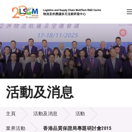
A
A
EN
繁
简
A
跳到內容（按回車鍵）
會員登入
主頁
活動及消息
關於LSCM
活動及消息
技術商品化
主頁
活動及消息
活動
項目及資助計劃
業界活動
香港品質保證局專題研討會2015