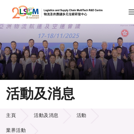
A
A
EN
繁
简
A
跳到內容（按回車鍵）
會員登入
主頁
活動及消息
關於LSCM
活動及消息
技術商品化
主頁
活動及消息
活動
項目及資助計劃
業界活動