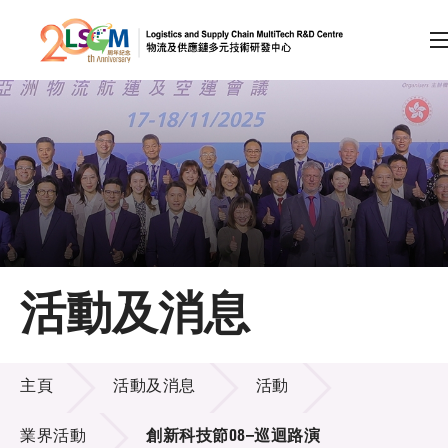
A
A
EN
繁
简
A
跳到內容（按回車鍵）
會員登入
主頁
活動及消息
關於LSCM
活動及消息
技術商品化
主頁
活動及消息
活動
項目及資助計劃
業界活動
創新科技節08–巡迴路演