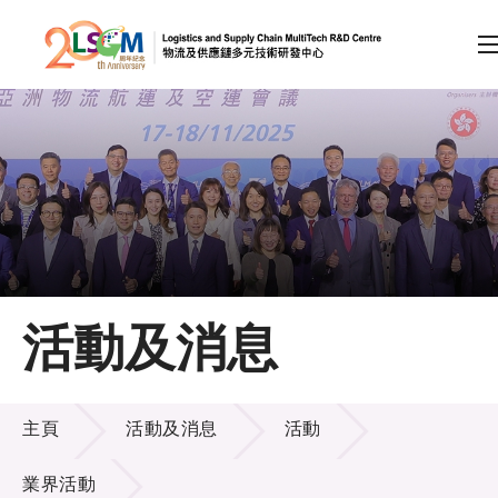
A
A
EN
繁
简
A
跳到內容（按回車鍵）
會員登入
主頁
活動及消息
關於LSCM
活動及消息
技術商品化
主頁
活動及消息
活動
項目及資助計劃
業界活動