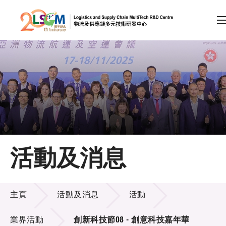
A
A
EN
繁
简
A
跳到內容（按回車鍵）
會員登入
主頁
活動及消息
關於LSCM
活動及消息
技術商品化
主頁
活動及消息
活動
項目及資助計劃
業界活動
創新科技節08 - 創意科技嘉年華