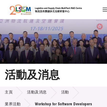
A
A
EN
繁
简
A
跳到內容（按回車鍵）
會員登入
主頁
活動及消息
關於LSCM
活動及消息
技術商品化
主頁
活動及消息
活動
項目及資助計劃
業界活動
Workshop for Software Developers