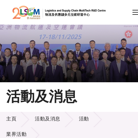
A
A
EN
繁
简
A
跳到內容（按回車鍵）
會員登入
主頁
活動及消息
關於LSCM
活動及消息
技術商品化
主頁
活動及消息
活動
項目及資助計劃
業界活動