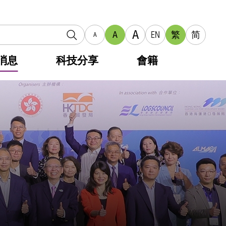
A
A
EN
繁
简
A
消息
科技分享
會籍