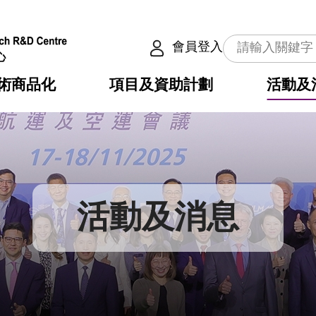
會員登入
術商品化
項目及資助計劃
活動及
介
劃
服務
使命
動向
權之技術
點
籍
疇
動
公共服務之創新技術
劃
表
構
活動及消息
劃
目
入
構
心
惠
問
導
告
發項目計劃書
心