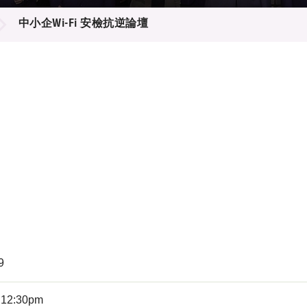
登記
料庫
中小企Wi-Fi 安檢抗逆論壇
物
會
伴
們
9
 12:30pm