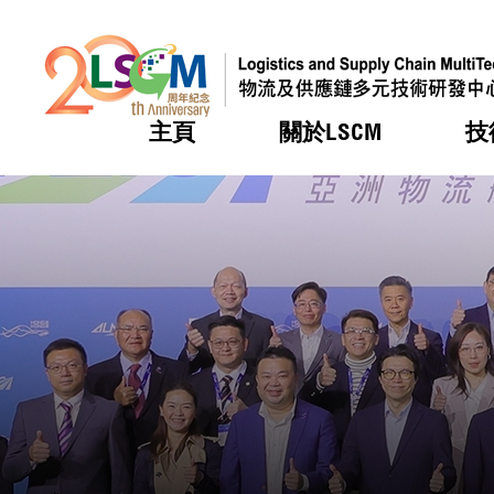
主頁
關於LSCM
技
跳到內容（按回車鍵）
熱門
熱門
熱門
熱門
熱門
機構簡
服務
合作計
活動
會籍及
願景及
LSCM 
可獲授
研發重
登記會
獎項
獎項
獎項
獎項
獎項
服務範
業界活
LSCM 動向
LSCM 動向
LSCM 動向
LSCM 動向
LSCM 動向
應用於
資助計
會員列
組織架
獎項
資助計
重點項
會員登
組織架
新聞中
稅務優
董事局
申請
研究顧
媒體報
評審
新聞稿
招標通
徵求研
資訊中