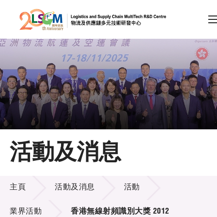
A
A
EN
繁
简
A
跳到內容（按回車鍵）
會員登入
主頁
活動及消息
關於LSCM
活動及消息
技術商品化
主頁
活動及消息
活動
項目及資助計劃
業界活動
香港無線射頻識別大獎 2012