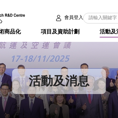
會員登入
術商品化
項目及資助計劃
活動及
介
劃
服務
使命
動向
權之技術
點
籍
疇
動
公共服務之創新技術
劃
表
構
活動及消息
劃
目
入
構
心
惠
問
導
告
發項目計劃書
心