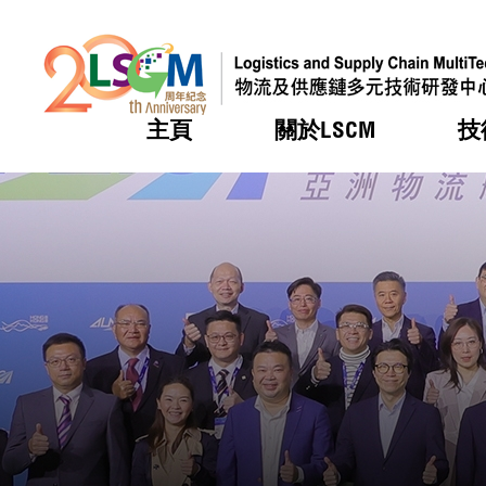
主頁
關於LSCM
技
跳到內容（按回車鍵）
熱門
熱門
熱門
熱門
熱門
機構簡
服務
合作計
活動
會籍及
願景及
LSCM 
可獲授
研發重
登記會
獎項
獎項
獎項
獎項
獎項
服務範
業界活
LSCM 動向
LSCM 動向
LSCM 動向
LSCM 動向
LSCM 動向
應用於
資助計
會員列
組織架
獎項
資助計
重點項
會員登
組織架
新聞中
稅務優
董事局
申請
研究顧
媒體報
評審
新聞稿
招標通
徵求研
資訊中