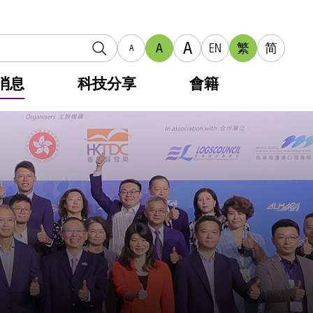
A
A
EN
繁
简
A
消息
科技分享
會籍