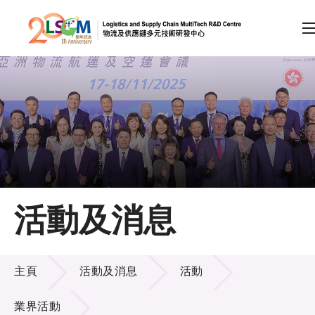
A
A
EN
繁
简
A
跳到內容（按回車鍵）
會員登入
主頁
活動及消息
關於LSCM
活動及消息
技術商品化
主頁
活動及消息
活動
項目及資助計劃
業界活動