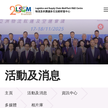
A
A
EN
繁
简
A
跳到內容（按回車鍵）
會員登入
主頁
活動及消息
關於LSCM
活動及消息
技術商品化
主頁
活動及消息
資訊中心
項目及資助計劃
多媒體
相片庫