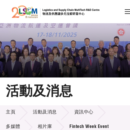
A
A
EN
繁
简
A
跳到內容（按回車鍵）
會員登入
主頁
活動及消息
關於LSCM
活動及消息
技術商品化
主頁
活動及消息
資訊中心
項目及資助計劃
多媒體
相片庫
Fintech Week Event