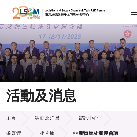
A
A
EN
繁
简
A
跳到內容（按回車鍵）
會員登入
主頁
活動及消息
關於LSCM
活動及消息
技術商品化
主頁
活動及消息
資訊中心
項目及資助計劃
多媒體
相片庫
亞洲物流及航運會議