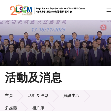
A
A
EN
繁
简
A
跳到內容（按回車鍵）
會員登入
主頁
活動及消息
關於LSCM
活動及消息
技術商品化
主頁
活動及消息
資訊中心
項目及資助計劃
多媒體
相片庫