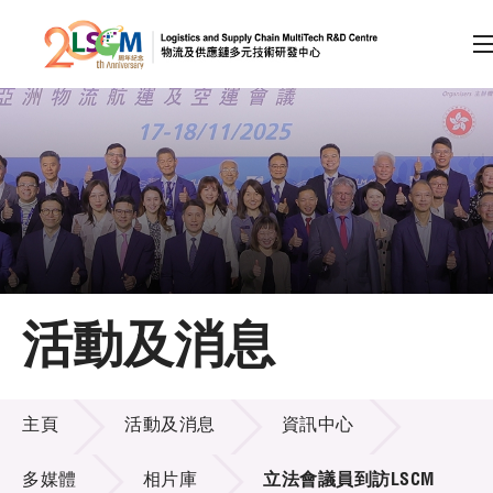
A
A
EN
繁
简
A
跳到內容（按回車鍵）
會員登入
主頁
活動及消息
關於LSCM
活動及消息
技術商品化
主頁
活動及消息
資訊中心
項目及資助計劃
多媒體
相片庫
立法會議員到訪LSCM