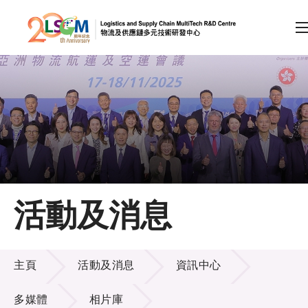
A
A
EN
繁
简
A
跳到內容（按回車鍵）
會員登入
主頁
活動及消息
關於LSCM
活動及消息
技術商品化
主頁
活動及消息
資訊中心
項目及資助計劃
多媒體
相片庫