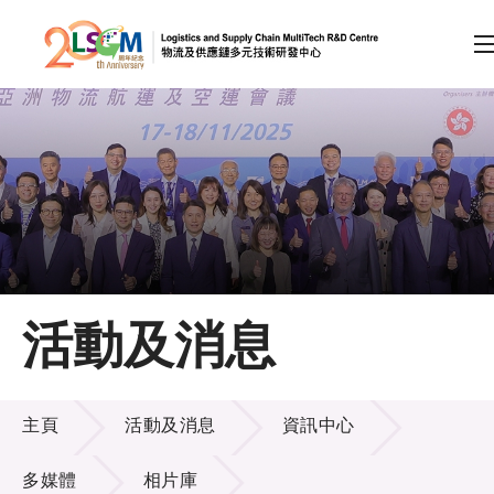
A
A
EN
繁
简
A
跳到內容（按回車鍵）
會員登入
主頁
活動及消息
關於LSCM
活動及消息
技術商品化
主頁
活動及消息
資訊中心
項目及資助計劃
多媒體
相片庫