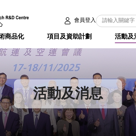
會員登入
術商品化
項目及資助計劃
活動及
介
劃
服務
使命
動向
權之技術
點
籍
疇
動
公共服務之創新技術
劃
表
構
活動及消息
劃
目
入
構
心
惠
問
導
告
發項目計劃書
心