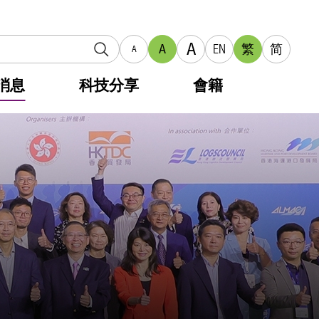
A
A
EN
繁
简
A
消息
科技分享
會籍