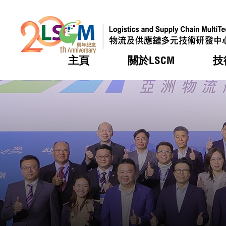
主頁
關於LSCM
技
跳到內容（按回車鍵）
熱門
熱門
熱門
熱門
熱門
機構簡
服務
合作計
活動
會籍及
願景及
LSCM 
可獲授
研發重
登記會
獎項
獎項
獎項
獎項
獎項
服務範
業界活
LSCM 動向
LSCM 動向
LSCM 動向
LSCM 動向
LSCM 動向
應用於
資助計
會員列
組織架
獎項
資助計
重點項
會員登
組織架
新聞中
稅務優
董事局
申請
研究顧
媒體報
評審
新聞稿
招標通
徵求研
資訊中