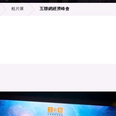
登記
料庫
相片庫
互聯網經濟峰會
物
會
伴
們