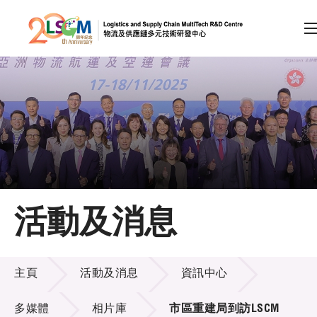
A
A
EN
繁
简
A
跳到內容（按回車鍵）
會員登入
主頁
活動及消息
關於LSCM
活動及消息
技術商品化
主頁
活動及消息
資訊中心
項目及資助計劃
多媒體
相片庫
市區重建局到訪LSCM