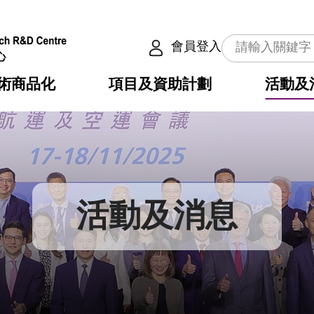
會員登入
術商品化
項目及資助計劃
活動及
介
劃
服務
使命
動向
權之技術
點
籍
疇
動
公共服務之創新技術
劃
表
構
活動及消息
劃
目
入
構
心
惠
問
導
告
發項目計劃書
心