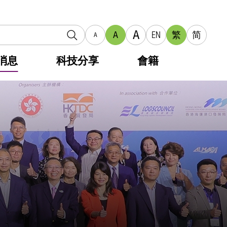
A
A
EN
繁
简
A
消息
科技分享
會籍