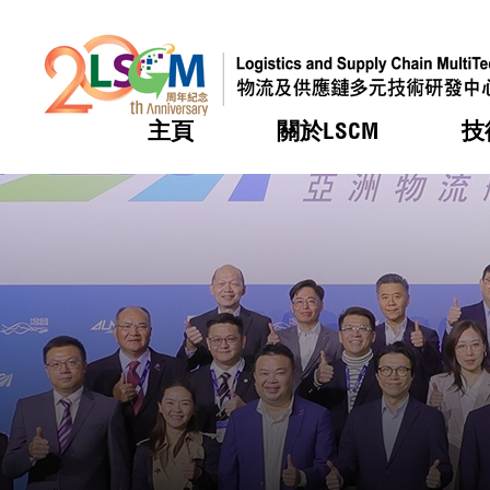
主頁
關於LSCM
技
跳到內容（按回車鍵）
熱門
熱門
熱門
熱門
熱門
機構簡
服務
合作計
活動
會籍及
願景及
LSCM 
可獲授
研發重
登記會
獎項
獎項
獎項
獎項
獎項
服務範
業界活
LSCM 動向
LSCM 動向
LSCM 動向
LSCM 動向
LSCM 動向
應用於
資助計
會員列
組織架
獎項
資助計
重點項
會員登
組織架
新聞中
稅務優
董事局
申請
研究顧
媒體報
評審
新聞稿
招標通
徵求研
資訊中