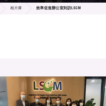
登記
料庫
相片庫
效率促進辦公室到訪LSCM
物
會
伴
們