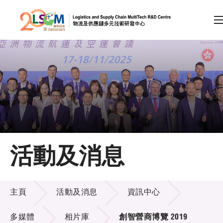
A
A
EN
繁
简
A
跳到內容（按回車鍵）
會員登入
主頁
活動及消息
關於LSCM
活動及消息
技術商品化
主頁
活動及消息
資訊中心
項目及資助計劃
多媒體
相片庫
創智營商博覽 2019