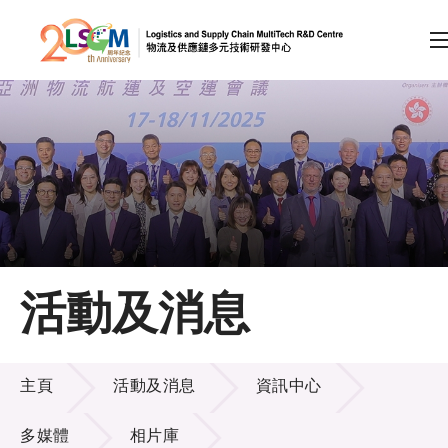
A
A
EN
繁
简
A
跳到內容（按回車鍵）
會員登入
主頁
活動及消息
關於LSCM
活動及消息
技術商品化
主頁
活動及消息
資訊中心
項目及資助計劃
多媒體
相片庫