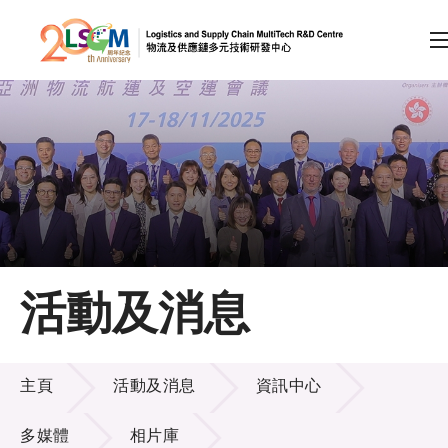
A
A
EN
繁
简
A
跳到內容（按回車鍵）
會員登入
主頁
活動及消息
關於LSCM
活動及消息
技術商品化
主頁
活動及消息
資訊中心
項目及資助計劃
多媒體
相片庫