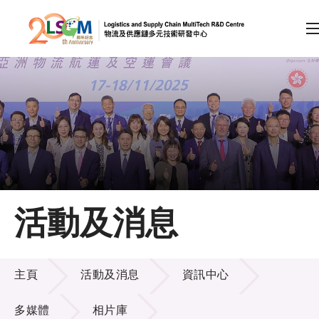
A
A
EN
繁
简
A
跳到內容（按回車鍵）
會員登入
主頁
活動及消息
關於LSCM
活動及消息
技術商品化
主頁
活動及消息
資訊中心
項目及資助計劃
多媒體
相片庫