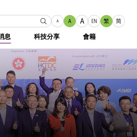
A
A
EN
繁
简
A
消息
科技分享
會籍