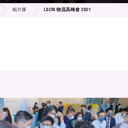
登記
料庫
相片庫
LSCM 物流高峰會 2021
物
會
伴
們