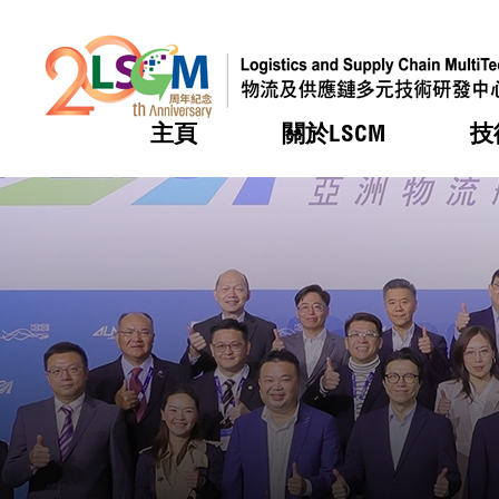
主頁
關於LSCM
技
跳到內容（按回車鍵）
熱門
熱門
熱門
熱門
熱門
機構簡
服務
合作計
活動
會籍及
願景及
LSCM 
可獲授
研發重
登記會
獎項
獎項
獎項
獎項
獎項
服務範
業界活
LSCM 動向
LSCM 動向
LSCM 動向
LSCM 動向
LSCM 動向
應用於
資助計
會員列
組織架
獎項
資助計
重點項
會員登
組織架
新聞中
稅務優
董事局
申請
研究顧
媒體報
評審
新聞稿
招標通
徵求研
資訊中