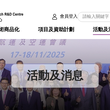
會員登入
術商品化
項目及資助計劃
活動及
介
劃
服務
使命
動向
權之技術
點
籍
疇
動
公共服務之創新技術
劃
表
構
活動及消息
劃
目
入
構
心
惠
問
導
告
發項目計劃書
心